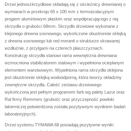
Drzwi jednoszkrzydłowe składają się z ościeżnicy drewnianej o
wymiarach w przekroju 65 x 100 mm z termoizolacyjnym
progiem aluminiowym płaskim oraz współpracującego z nią
skrzydła o grubości 68mm. Skrzydło drzwiowe wykonane z
klejonego drewna sosnowego, wykończone obustronnie sklejką
z drewna sosnowego lub red meranti o strukturze skrawanej
wzdłużnie, z przylgami na czterech płaszczyznach.
Konstrukcję skrzydła stanowi rama wewnętrzna drewniana
wzmocniona stabilizatorem stalowym i wypełniona ocieplanym
elementem warstwowym. Wypełniona rama skrzydła oklejona
jest obustronnie sklejką wodoodporną, która tworzy okładziny
zewnętrzne skrzydła. Całość zestawu drzwiowego
wykończona jest pełnym programem farb wg palety Lazur oraz
Ral firmy Remmers (grubość oraz przyczepność powłoki
lakierniczej potwierdzona została pozytywnym wynikiem badań
laboratoryjnych).
Drzwi systemu TYMAWA 68 posiadają pozytywne wyniki