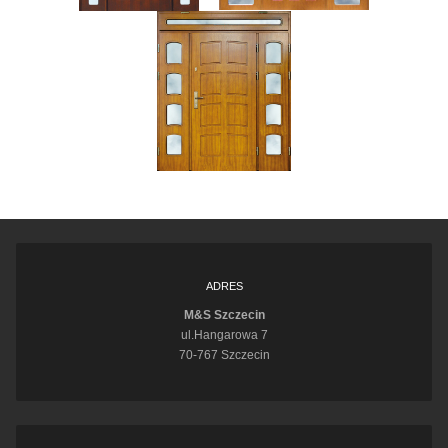
ADRES
M&S Szczecin
ul.Hangarowa 7
70-767 Szczecin