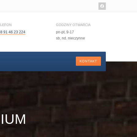
ELEFON
GODZINY OTWARCIA
8 91 46 23 224
pn-pt. 9-17
sb, nd. nieczynne
KONTAKT
MIUM