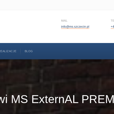
MAIL
T
info@ms.szczecin.pl
+4
REALIZACJE
BLOG
wi MS ExternAL PRE