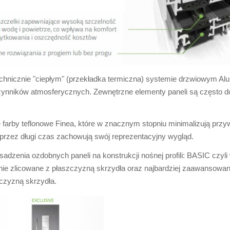
chnicznie "ciepłym" (przekładka termiczna) systemie drzwiowym Al
czynników atmosferycznych. Zewnętrzne elementy paneli są często
farby teflonowe Finea, które w znacznym stopniu minimalizują przywi
przez długi czas zachowują swój reprezentacyjny wygląd.
adzenia ozdobnych paneli na konstrukcji nośnej profili: BASIC czyl
onnie zlicowane z płaszczyzną skrzydła oraz najbardziej zaawanso
zczyzną skrzydła.