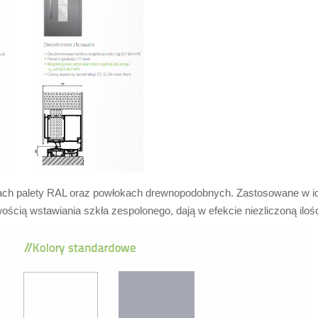
rach palety RAL oraz powłokach drewnopodobnych. Zastosowane w ic
wością wstawiania szkła zespolonego, dają w efekcie niezliczoną ilośc