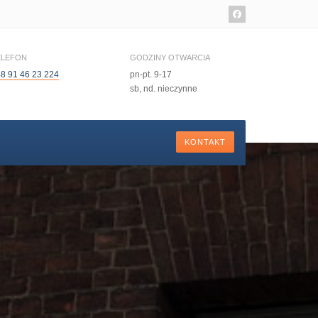
ELEFON
GODZINY OTWARCIA
8 91 46 23 224
pn-pt. 9-17
sb, nd. nieczynne
KONTAKT