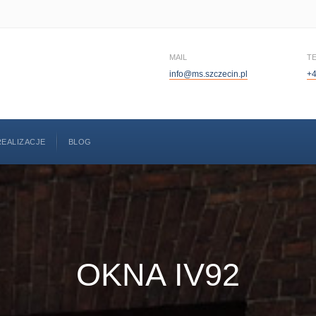
MAIL
T
info@ms.szczecin.pl
+4
REALIZACJE
BLOG
OKNA IV92