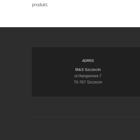
produkt.
ADRES
M&S Szczecin
ul.Hangarowa 7
70-767 Szczecin