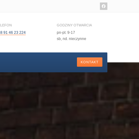
ELEFON
GODZINY OTWARCIA
8 91 46 23 224
pn-pt. 9-17
sb, nd. nieczynne
KONTAKT