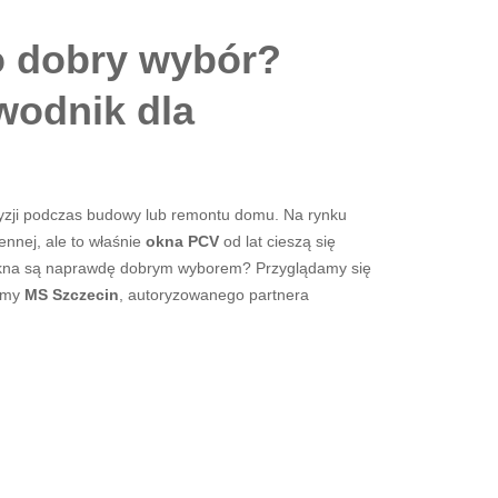
o dobry wybór?
wodnik dla
cyzji podczas budowy lub remontu domu. Na rynku
ennej, ale to właśnie
okna PCV
od lat cieszą się
 okna są naprawdę dobrym wyborem? Przyglądamy się
irmy
MS Szczecin
, autoryzowanego partnera