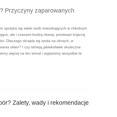
ą? Przyczyny zaparowanych
ym spotyka się wiele osób mieszkających w chłodnym
tujące, ale i czasami budzą obawy, ponieważ kojarzą
eśni. Dlaczego skrapla się woda na oknach, w
ania okien? I czy istnieją jakiekolwiek skuteczne
my więcej na ten temat i wyjaśnimy wszystkie te
ór? Zalety, wady i rekomendacje