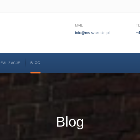
MAIL
T
info@ms.szczecin.pl
+4
REALIZACJE
BLOG
Blog