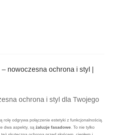
– nowoczesna ochrona i styl |
esna ochrona i styl dla Twojego
rolę odgrywa połączenie estetyki z funkcjonalnością.
te dwa aspekty, są
żaluzje fasadowe
. To nie tylko
e też skuteczna ochrona przed słońcem, ciepłem i