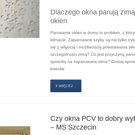
Dlaczego okna parują zim
okien
Parowanie okien w domu to problem, z któr
klimacie. Zaparowane szyby są nie tylko iry
się z wilgocią i możliwością powstawania pl
szczególności zimą? Co jest przyczyną parow
sposoby na zaparowane okna? Dzisiaj opowie
kwestie.
WIĘCEJ…
Czy okna PCV to dobry wyb
– MS Szczecin